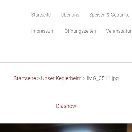
Startseite
Über uns
Speisen & Getränke
Impressum
Öffnungszeiten
Veranstaltu
Startseite
>
Unser Keglerheim
>
IMG_0511.jpg
Diashow